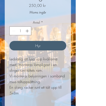
Pris
250,00 kr
Moms ingår
Antal
*
Hyr
Ledslang att lysa upp kvällarna
med, monteras lämpligast i en
slinga runt tältets ram.
Vi monterar belysningen i samband
med tältuppsättning.
En slang räcker runt ett tält upp till
5x8m