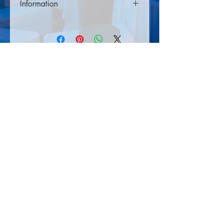
Information
Priserna gäller dygnshyra, med leverans
dagen innan eventet och nedtagning
dagen efter eller efter överenskommelse.
Önskar ni ha produkterna längre så be
Gandsjös Tältuthyrning
om en offert.
Nybodalsv. 7
291 51 Kristianstad
Eventuell fraktkostnad kan tillkomma läs
Org.nr.
969785-7374
mer om våra hyrelsvilkor
här>>
Momsreg.nr. SE969785737401
Innehar F-skatt
© 2022 Gandsjös Tältuthyrning
Startsidan
Produkter
Om oss
Kontakt
Hyresvilkor