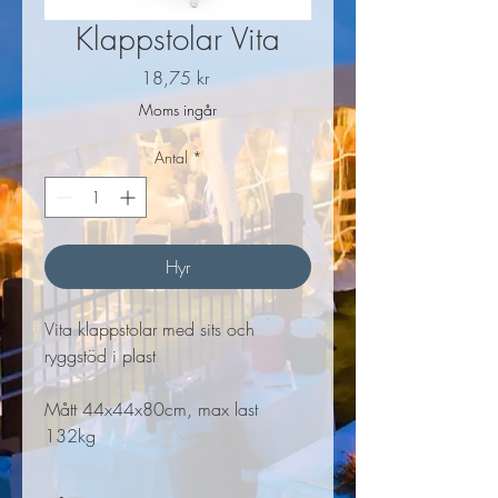
Klappstolar Vita
Pris
18,75 kr
Moms ingår
Antal
*
Hyr
Vita klappstolar med sits och
ryggstöd i plast
Mått 44x44x80cm, max last
132kg