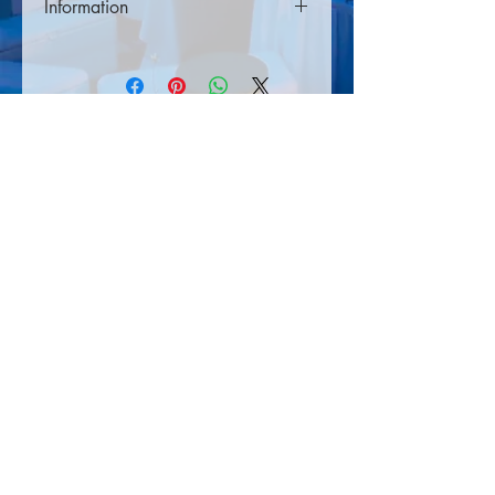
Information
Priserna gäller dygnshyra, med leverans
dagen innan eventet och nedtagning
dagen efter eller efter överenskommelse.
Önskar ni ha produkterna längre så be
Gandsjös Tältuthyrning
om en offert.
Nybodalsv. 7
291 51 Kristianstad
Eventuell fraktkostnad kan tillkomma läs
Org.nr.
969785-7374
mer om våra hyrelsvilkor
här>>
Momsreg.nr. SE969785737401
Innehar F-skatt
© 2022 Gandsjös Tältuthyrning
Startsidan
Produkter
Om oss
Kontakt
Hyresvilkor