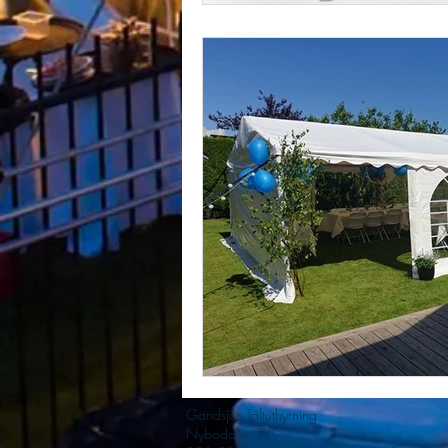
Gandsjös Tältuthyrning
Nybodalsv. 7