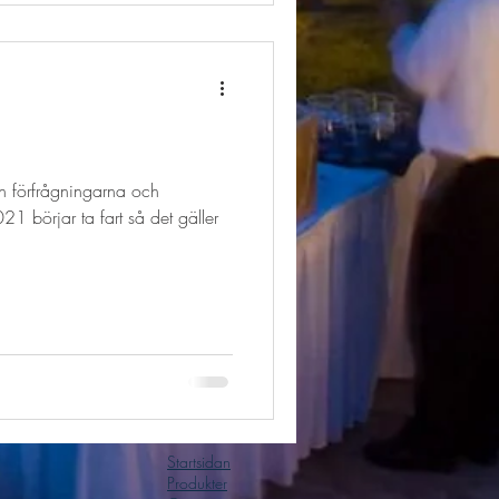
n förfrågningarna och
1 börjar ta fart så det gäller
Startsidan
Produkter