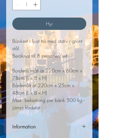
Hyr
Bänkset i ljust trä med stativ i grönt
stål.
Beräknat till 8 personer/set
Bordens mått är 220cm x 60cm x
78cm (L x B x H)
Bänkmått ät 220cm x 25cm x
48cm (L x B x H)
Max. belastning per bänk 500 kg -
jämnt fördelat
Information